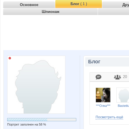
Блог
( 1 )
Основное
Др
Шпионаж
Блог
20
***Олка***
Bastetk
Посмотреть ещё
Портрет заполнен на 58 %