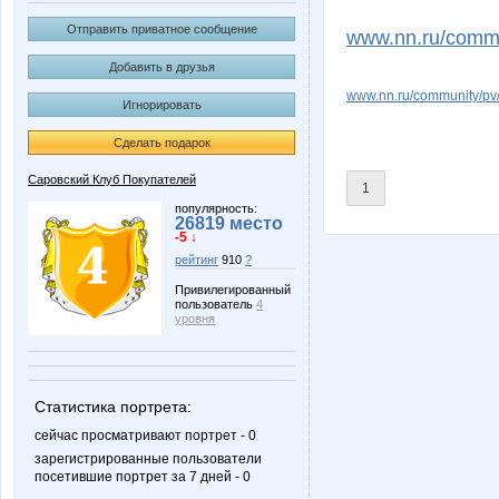
Lonza
Mariett
Отправить приватное сообщение
www.nn.ru/commu
Добавить в друзья
www.nn.ru/community/p
Игнорировать
Viola_julia
anaida
Сделать подарок
Саровский Клуб Покупателей
1
oliskaAvto
vfhfxtd
популярность:
26819 место
-5 ↓
рейтинг
910
?
Привилегированный
пользователь
4
Апрель*
Австра
уровня
Статистика портрета:
Мамахуана
Ноч
сейчас просматривают портрет - 0
зарегистрированные пользователи
посетившие портрет за 7 дней - 0