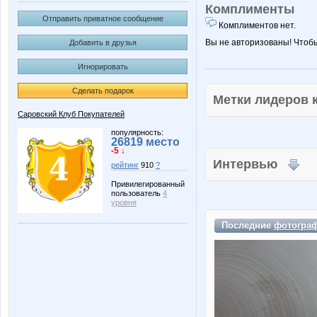
Комплименты
Отправить приватное сообщение
Комплиментов нет.
Вы не авторизованы! Чтоб
Добавить в друзья
Игнорировать
Сделать подарок
Метки лидеров
Саровский Клуб Покупателей
популярность:
26819 место
-5 ↓
Интервью
рейтинг
910
?
Привилегированный
пользователь
4
уровня
Последние
фотогра