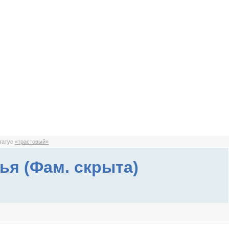
статус
«трастовый»
ья (Фам. скрыта)