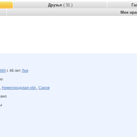
Друзья
( 31 )
Га
Мне нр
980
г. 46 лет
Лев
но
,
Нижегородская обл.
,
Саров
зано
ны