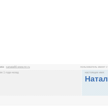
ata
:
sanata80.www.nn.ru
пользователь имеет 
е 1 года назад
настоящее имя:
Натал