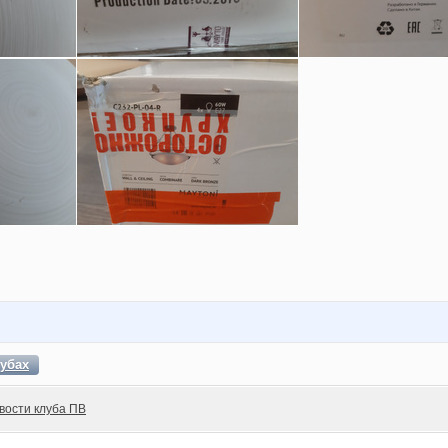
убах
вости клуба ПВ